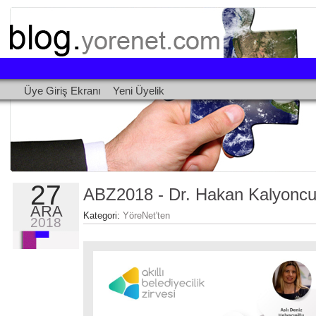
ABZ2018
-
Dr.
Üye Giriş Ekranı
Yeni Üyelik
Hakan
Kalyoncu
Sunumu
Kapsam
Millî
27
ABZ2018 - Dr. Hakan Kalyonc
/
Özgür
ARA
Kategori:
YöreNet'ten
2018
Milli
Açık
Kaynak
Milli
İşletim
Sistemi