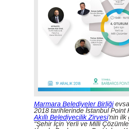
-
Deneyimler
Milli
İşletim
Sistemi
Türkiye:
Pardus
Kuzey
Kore:
RedStar
OS
Venezüella:
Canaima
Çin:
Kylin
Marmara Belediyeler Birliği
evsah
Küba:
2018 tarihlerinde İstanbul Point 
Nova
Akıllı Belediyecilik Zirvesi
'nin il
Münih,
"Şehir İçin Yerli ve Milli Çözüm
Almanya: