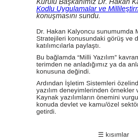
Kurulu Başkanımız Dr. Hakan 
LiMux
Kodlu Uygulamalar ve Millileştirm
Milli
konuşmasını sundu.
İşletim
Sistemi
-
Dr. Hakan Kalyoncu sunumumda Mi
Yaklaşımlar
Stratejileri konusundaki görüş ve 
katılımcılarla paylaştı.
Milli
İşletim
Bu bağlamda “Milli Yazılım” kavram
Sistemi
-
terimden ne anladığımız ya da an
1
konusuna değindi.
Milli
Ardından İşletim Sistemleri özelinde
İşletim
yazılım deneyimlerinden örnekler 
Sistemi
-
Kaynak yazılımların önemini vurg
2
konuda devlet ve kamu/özel sektör 
getirdi.
Millî
İşletim
Sistemi
-
3
☰ kısımlar