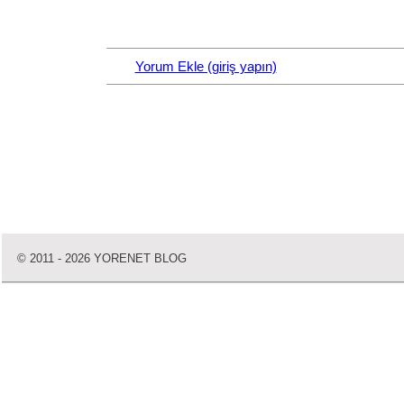
Sonuç
Nasıl?
-
Yorum Ekle (giriş yapın)
1
Nasıl?
-
2
Nasıl?
-
3
Özgür
Yazılıma
© 2011 - 2026 YORENET BLOG
Göç
Göç
Aşaması
-
1
Göç
Aşaması