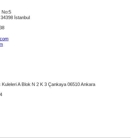
k No:5
 34398 İstanbul
38
.com
om
Kuleleri A Blok N 2 K 3 Çankaya 06510 Ankara
4