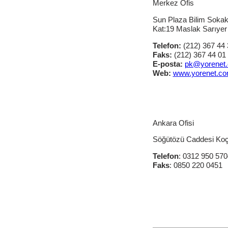
Merkez Ofis
Sun Plaza Bilim Soka
Kat:19 Maslak Sarıyer
Telefon:
(212) 367 44 
Faks:
(212) 367 44 01
E-posta:
pk@yorenet
Web:
www.yorenet.c
Ankara Ofisi
Söğütözü Caddesi Koç 
Telefon
: 0312 950 570
Faks
: 0850 220 0451