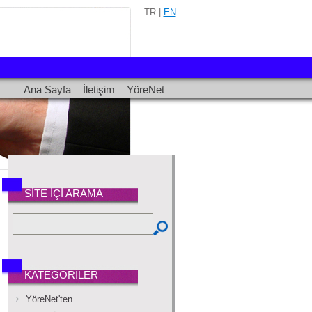
TR |
EN
Ana Sayfa
İletişim
YöreNet
SİTE İÇİ ARAMA
KATEGORİLER
YöreNet'ten